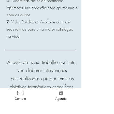
6.
Dinâmicas de Relacionamento:
Aprimorar sua conexão consigo mesmo e
com os outros
7.
Vida Cotidiana: Avaliar e otimizar
suas rotinas para uma maior satisfação
na vida
Através do nosso trabalho conjunto,
vou elaborar intervenções
personalizadas que apoiem seus
objetivos terapêuticos específicos.
Isso incluirá técnicas de
Contato
Agende
processamento emocional,
estratégias práticas de resolução de