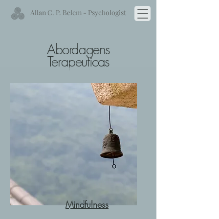
Allan C. P. Belem - Psychologist
Abordagens
Terapeuticas
Mindfulness